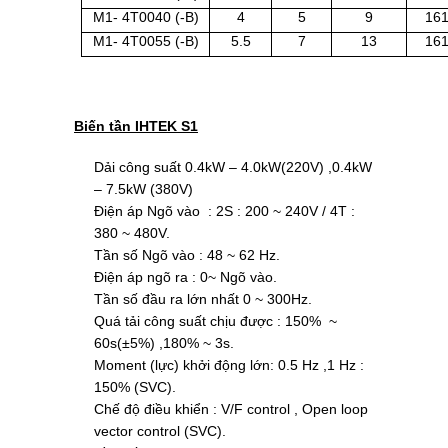
M1- 4T0040 (-B)
4
5
9
16
M1- 4T0055 (-B)
5.5
7
13
16
Biến tần IHTEK S1
Dải công suất 0.4kW – 4.0kW(220V) ,0.4kW
– 7.5kW (380V)
Điện áp Ngõ vào : 2S : 200 ~ 240V / 4T :
380 ~ 480V.
Tần số Ngõ vào : 48 ~ 62 Hz.
Điện áp ngõ ra : 0~ Ngõ vào.
Tần số đầu ra lớn nhất 0 ~ 300Hz.
Quá tải công suất chịu được : 150% ~
60s(±5%) ,180% ~ 3s.
Moment (lực) khởi động lớn: 0.5 Hz ,1 Hz :
150% (SVC).
Chế độ điều khiển : V/F control , Open loop
vector control (SVC).