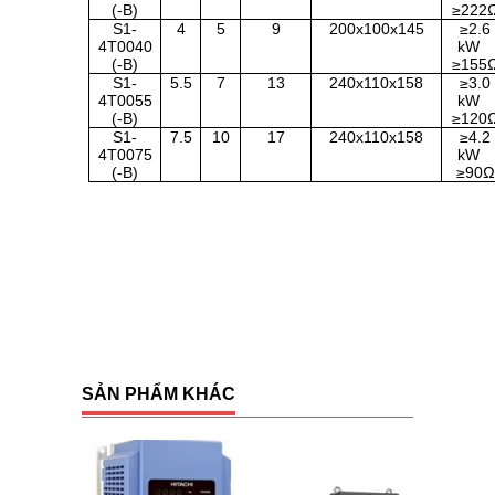
(-B)
≥222
S1-
4
5
9
200x100x145
≥2.6
4T0040
kW
(-B)
≥155
S1-
5.5
7
13
240x110x158
≥3.0
4T0055
kW
(-B)
≥120
S1-
7.5
10
17
240x110x158
≥4.2
4T0075
kW
(-B)
≥90Ω
SẢN PHẨM KHÁC