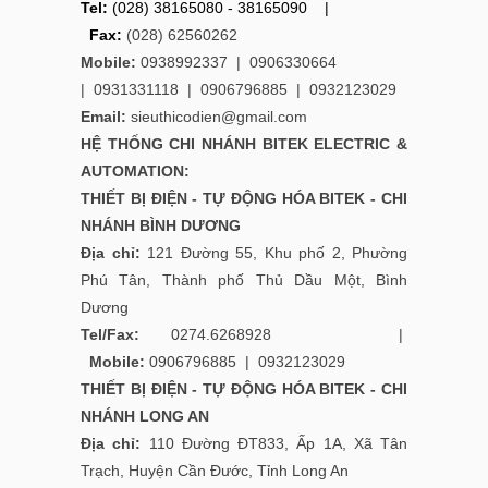
Tel:
(028) 38165080 - 38165090 |
Fax:
(028) 62560262
Mobile:
0938992337 |
0906330664
|
0931331118
|
0906796885
|
0932123029
Email:
sieuthicodien@gmail.com
HỆ THỐNG CHI NHÁNH
BITEK ELECTRIC &
AUTOMATION:
THIẾT BỊ ĐIỆN - TỰ ĐỘNG HÓA BITEK - CHI
NHÁNH BÌNH DƯƠNG
Địa chỉ:
121 Đường 55, Khu phố 2, Phường
Phú Tân, Thành phố Thủ Dầu Một, Bình
Dương
Tel/Fax:
0274.6268928 |
Mobile:
0906796885
|
0932123029
THIẾT BỊ ĐIỆN - TỰ ĐỘNG HÓA BITEK - CHI
NHÁNH LONG AN
Địa chỉ:
110 Đường ĐT833, Ấp 1A, Xã Tân
Trạch, Huyện Cần Đước, Tỉnh Long An