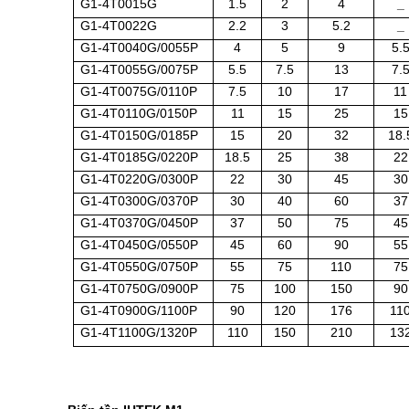
G1-4T0015G
1.5
2
4
_
G1-4T0022G
2.2
3
5.2
_
G1-4T0040G/0055P
4
5
9
5.
G1-4T0055G/0075P
5.5
7.5
13
7.
G1-4T0075G/0110P
7.5
10
17
11
G1-4T0110G/0150P
11
15
25
15
G1-4T0150G/0185P
15
20
32
18.
G1-4T0185G/0220P
18.5
25
38
22
G1-4T0220G/0300P
22
30
45
30
G1-4T0300G/0370P
30
40
60
37
G1-4T0370G/0450P
37
50
75
45
G1-4T0450G/0550P
45
60
90
55
G1-4T0550G/0750P
55
75
110
75
G1-4T0750G/0900P
75
100
150
90
G1-4T0900G/1100P
90
120
176
11
G1-4T1100G/1320P
110
150
210
13