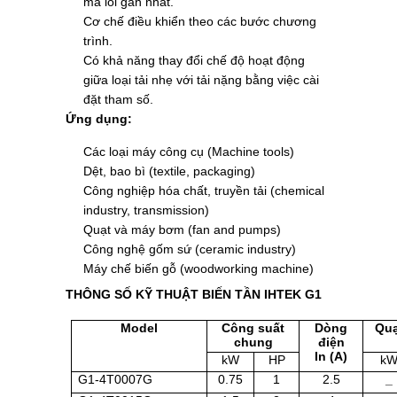
mã lỗi gần nhất.
Cơ chế điều khiển theo các bước chương
trình.
Có khả năng thay đổi chế độ hoạt động
giữa loại tải nhẹ với tải nặng bằng việc cài
đặt tham số.
Ứng dụng:
Các loại máy công cụ (Machine tools)
Dệt, bao bì (textile, packaging)
Công nghiệp hóa chất, truyền tải (chemical
industry, transmission)
Quạt và máy bơm (fan and pumps)
Công nghệ gốm sứ (ceramic industry)
Máy chế biến gỗ (woodworking machine)
THÔNG SỐ KỸ THUẬT BIẾN TẦN IHTEK G1
Model
Công suất
Dòng
Quạ
chung
điện
In (A)
kW
HP
k
G1-4T0007G
0.75
1
2.5
_