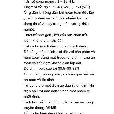
Tần số sóng mang : 1 ~ 15 kHz.
Phạm vi tốc độ : 1:100 (SVC) , 1:50 (V/F)
Ống dẫn khí ống dẫn khí hoàn toàn độc lập
, cách ly điện và cách ly ô nhiễm Dài hạn
đáng tin cậy chạy trong môi trường khắc
nghiệt.
Thiết kế nhỏ gọn , kết cấu rắn chắn tiết
kiệm không gian lắp đặt.
Tất cả bo mạch đều phủ lớp cách điện .
Dễ dàng điều chỉnh, cài đặt với bàn phím và
núm xoay bằng mặt trước, cho tính năng an
toàn và tiết kiệm không gian lắp đặt.
Độ chính xác cao tới 99.5~99.99%.
Chức năng phong phú , có hiệu quả bảo vệ
an toàn và ổn định.
Tự động giữ một điện áp đầu ra ổn định khi
điện áp lưới dao động trong một phạm vi
nhất định.
Tích hợp sẵn bàn phím điều khiển và cổng
truyền thông RS485.
Hỗ trợ tín hiệu điều khiển analog dạng