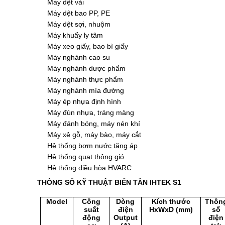
Máy dệt vải
Máy dệt bao PP, PE
Máy dệt sợi, nhuộm
Máy khuấy ly tâm
Máy xeo giấy, bao bì giấy
Máy nghành cao su
Máy nghành dược phẩm
Máy nghành thực phẩm
Máy nghành mía đường
Máy ép nhựa định hình
Máy đùn nhựa, tráng màng
Máy đánh bóng, máy nén khí
Máy xẻ gỗ, máy bào, máy cắt
Hệ thống bơm nước tăng áp
Hệ thống quạt thông gió
Hệ thống điều hòa HVARC
THÔNG SỐ KỸ THUẬT BIẾN TẦN IHTEK S1
Model
Công
Dòng
Kích thước
Thôn
suất
điện
HxWxD (mm)
số
động
Output
điện