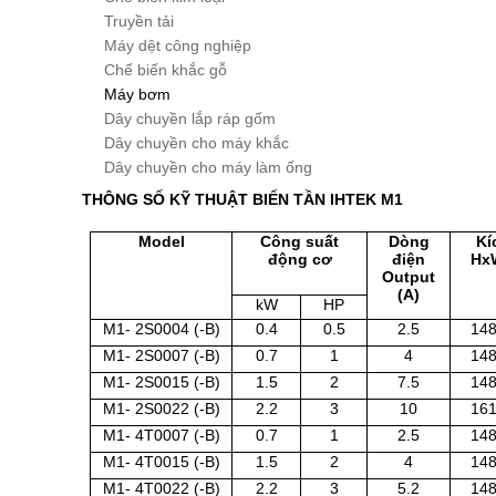
Truyền tải
Máy dệt công nghiệp
Chế biến khắc gỗ
Máy bơm
Dây chuyền lắp ráp gốm
Dây chuyền cho máy khắc
Dây chuyền cho máy làm ống
THÔNG SỐ KỸ THUẬT BIẾN TẦN IHTEK M1
Model
Công suất
Dòng
Kí
động cơ
điện
Hx
Output
(A)
kW
HP
M1- 2S0004 (-B)
0.4
0.5
2.5
14
M1- 2S0007 (-B)
0.7
1
4
14
M1- 2S0015 (-B)
1.5
2
7.5
14
M1- 2S0022 (-B)
2.2
3
10
16
M1- 4T0007 (-B)
0.7
1
2.5
14
M1- 4T0015 (-B)
1.5
2
4
14
M1- 4T0022 (-B)
2.2
3
5.2
14