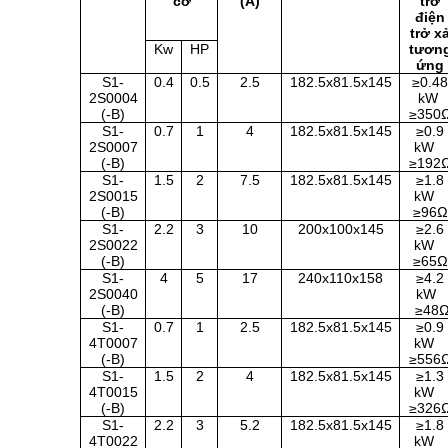
cơ
(A)
trở
điện
trở x
Kw
HP
tươn
ứng
S1-
0.4
0.5
2.5
182.5x81.5x145
≥0.4
2S0004
kW
(-B)
≥350
S1-
0.7
1
4
182.5x81.5x145
≥0.9
2S0007
kW
(-B)
≥192
S1-
1.5
2
7.5
182.5x81.5x145
≥1.8
2S0015
kW
(-B)
≥96Ω
S1-
2.2
3
10
200x100x145
≥2.6
2S0022
kW
(-B)
≥65Ω
S1-
4
5
17
240x110x158
≥4.2
2S0040
kW
(-B)
≥48
S1-
0.7
1
2.5
182.5x81.5x145
≥0.9
4T0007
kW
(-B)
≥556
S1-
1.5
2
4
182.5x81.5x145
≥1.3
4T0015
kW
(-B)
≥326
S1-
2.2
3
5.2
182.5x81.5x145
≥1.8
4T0022
kW