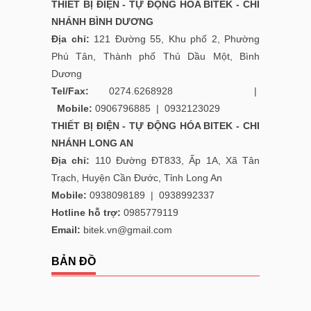
THIẾT BỊ ĐIỆN - TỰ ĐỘNG HÓA BITEK - CHI
NHÁNH BÌNH DƯƠNG
Địa chỉ:
121 Đường 55, Khu phố 2, Phường
Phú Tân, Thành phố Thủ Dầu Một, Bình
Dương
Tel/Fax:
0274.6268928 |
Mobile:
0906796885
|
0932123029
THIẾT BỊ ĐIỆN - TỰ ĐỘNG HÓA BITEK - CHI
NHÁNH LONG AN
Địa chỉ:
110 Đường ĐT833, Ấp 1A, Xã Tân
Trạch, Huyện Cần Đước, Tỉnh Long An
Mobile:
0938098189
|
0938992337
Hotline hỗ trợ:
0985779119
Email:
bitek.vn@gmail.com
BẢN ĐỒ