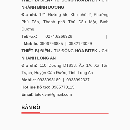
THIẾT BỊ ĐIỆN - TỰ ĐỘNG HÓA BITEK - CHI
NHÁNH BÌNH DƯƠNG
Địa chỉ:
121 Đường 55, Khu phố 2, Phường
Phú Tân, Thành phố Thủ Dầu Một, Bình
Dương
Tel/Fax:
0274.6268928 |
Mobile:
0906796885
|
0932123029
THIẾT BỊ ĐIỆN - TỰ ĐỘNG HÓA BITEK - CHI
NHÁNH LONG AN
Địa chỉ:
110 Đường ĐT833, Ấp 1A, Xã Tân
Trạch, Huyện Cần Đước, Tỉnh Long An
Mobile:
0938098189
|
0938992337
Hotline hỗ trợ:
0985779119
Email:
bitek.vn@gmail.com
BẢN ĐỒ