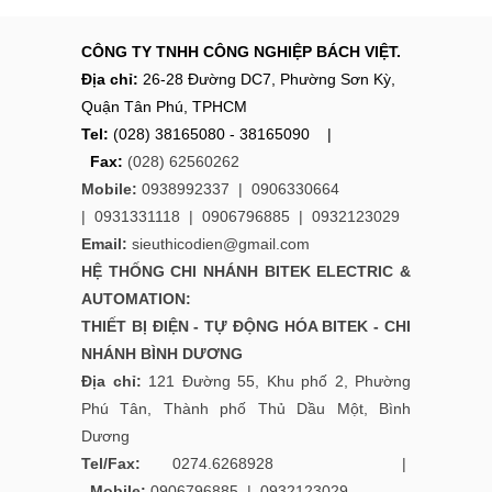
CÔNG TY TNHH CÔNG NGHIỆP BÁCH VIỆT.
Địa chỉ:
26-28 Đường DC7, Phường Sơn Kỳ,
Quận Tân Phú, TPHCM
Tel:
(028) 38165080 - 38165090 |
Fax:
(028) 62560262
Mobile:
0938992337 |
0906330664
|
0931331118
|
0906796885
|
0932123029
Email:
sieuthicodien@gmail.com
HỆ THỐNG CHI NHÁNH
BITEK ELECTRIC &
AUTOMATION:
THIẾT BỊ ĐIỆN - TỰ ĐỘNG HÓA BITEK - CHI
NHÁNH BÌNH DƯƠNG
Địa chỉ:
121 Đường 55, Khu phố 2, Phường
Phú Tân, Thành phố Thủ Dầu Một, Bình
Dương
Tel/Fax:
0274.6268928 |
Mobile:
0906796885
|
0932123029