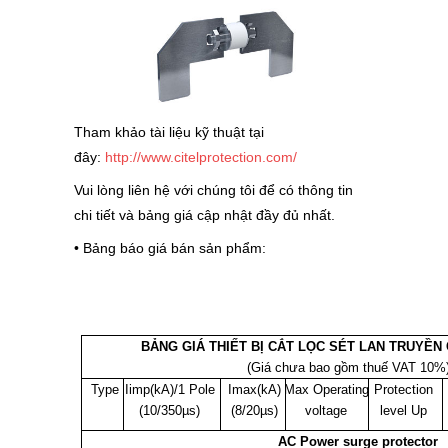
Tham khảo tài liệu kỹ thuật tại
đây:
http://www.citelprotection.com/
Vui lòng liên hệ với chúng tôi để có thông tin
chi tiết và bảng giá cập nhật đầy đủ nhất.
• Bảng báo giá bán sản phẩm:
BẢNG GIÁ THIẾT BỊ CẮT LỌC SÉT LAN TRUYỀN 
(Giá chưa bao gồm thuế VAT 10%
Type
Iimp(kA)/1 Pole
Imax(kA)
Max Operating
Protection
(10/350µs)
(8/20µs)
voltage
level Up
AC Power surge protector