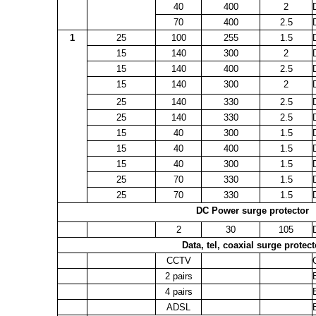
40
400
2
70
400
2.5
1
25
100
255
1.5
15
140
300
2
15
140
400
2.5
15
140
300
2
25
140
330
2.5
25
140
330
2.5
15
40
300
1.5
15
40
400
1.5
15
40
300
1.5
25
70
330
1.5
25
70
330
1.5
DC Power surge protector
2
30
105
Data, tel, coaxial surge protect
CCTV
2 pairs
4 pairs
ADSL