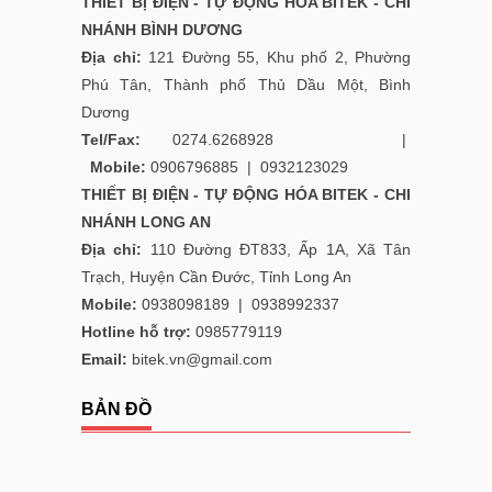
THIẾT BỊ ĐIỆN - TỰ ĐỘNG HÓA BITEK - CHI
NHÁNH BÌNH DƯƠNG
Địa chỉ:
121 Đường 55, Khu phố 2, Phường
Phú Tân, Thành phố Thủ Dầu Một, Bình
Dương
Tel/Fax:
0274.6268928 |
Mobile:
0906796885
|
0932123029
THIẾT BỊ ĐIỆN - TỰ ĐỘNG HÓA BITEK - CHI
NHÁNH LONG AN
Địa chỉ:
110 Đường ĐT833, Ấp 1A, Xã Tân
Trạch, Huyện Cần Đước, Tỉnh Long An
Mobile:
0938098189
|
0938992337
Hotline hỗ trợ:
0985779119
Email:
bitek.vn@gmail.com
BẢN ĐỒ