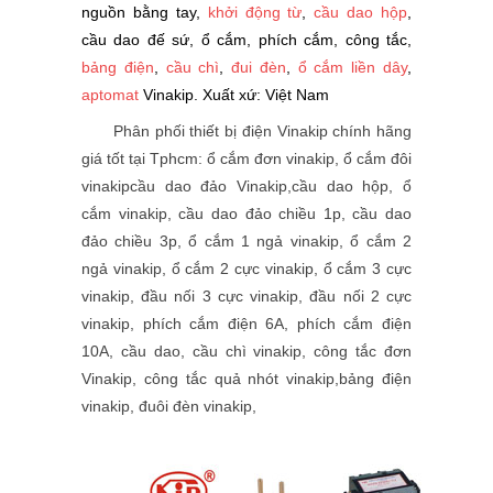
nguồn bằng tay,
khởi động từ
,
cầu dao hộp
,
cầu dao đế sứ, ổ cắm, phích cắm, công tắc,
bảng điện
,
cầu chì
,
đui đèn
,
ổ cắm liền dây
,
aptomat
Vinakip. Xuất xứ: Việt Nam
Phân phối thiết bị điện Vinakip chính hãng
giá tốt tại Tphcm: ổ cắm đơn vinakip, ổ cắm đôi
vinakipcầu dao đảo Vinakip,cầu dao hộp, ổ
cắm vinakip, cầu dao đảo chiều 1p, cầu dao
đảo chiều 3p, ổ cắm 1 ngả vinakip, ổ cắm 2
ngả vinakip, ổ cắm 2 cực vinakip, ổ cắm 3 cực
vinakip, đầu nối 3 cực vinakip, đầu nối 2 cực
vinakip, phích cắm điện 6A, phích cắm điện
10A, cầu dao, cầu chì vinakip, công tắc đơn
Vinakip, công tắc quả nhót vinakip,bảng điện
vinakip, đuôi đèn vinakip,