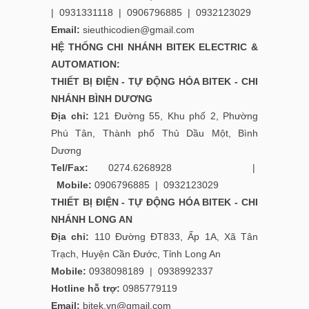
|
0931331118
|
0906796885
|
0932123029
Email:
sieuthicodien@gmail.com
HỆ THỐNG CHI NHÁNH
BITEK ELECTRIC &
AUTOMATION:
THIẾT BỊ ĐIỆN - TỰ ĐỘNG HÓA BITEK - CHI
NHÁNH BÌNH DƯƠNG
Địa chỉ:
121 Đường 55, Khu phố 2, Phường
Phú Tân, Thành phố Thủ Dầu Một, Bình
Dương
Tel/Fax:
0274.6268928 |
Mobile:
0906796885
|
0932123029
THIẾT BỊ ĐIỆN - TỰ ĐỘNG HÓA BITEK - CHI
NHÁNH LONG AN
Địa chỉ:
110 Đường ĐT833, Ấp 1A, Xã Tân
Trạch, Huyện Cần Đước, Tỉnh Long An
Mobile:
0938098189
|
0938992337
Hotline hỗ trợ:
0985779119
Email:
bitek.vn@gmail.com