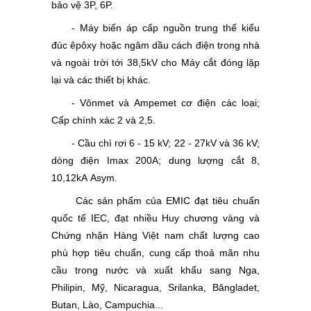
bảo vệ 3P, 6P.
- Máy biến áp cấp nguồn trung thế kiểu
đúc êpôxy hoặc ngâm dầu cách điện trong nhà
và ngoài trời tới 38,5kV cho Máy cắt đóng lặp
lại và các thiết bị khác.
- Vônmet và Ampemet cơ điện các loại;
Cấp chính xác 2 và 2,5.
- Cầu chì rơi 6 - 15 kV; 22 - 27kV và 36 kV;
dòng điện Imax 200A; dung lượng cắt 8,
10,12kA Asym.
Các sản phẩm của EMIC đạt tiêu chuẩn
quốc tế IEC, đạt nhiều Huy chương vàng và
Chứng nhận Hàng Việt nam chất lượng cao
phù hợp tiêu chuẩn, cung cấp thoả mãn nhu
cầu trong nước và xuất khẩu sang Nga,
Philipin, Mỹ, Nicaragua, Srilanka, Băngladet,
Butan, Lào, Campuchia...