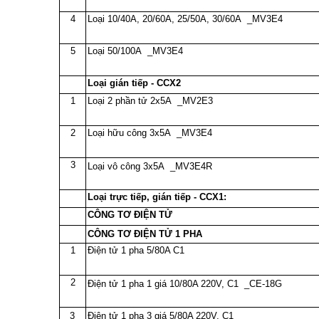
4
Loại 10/40A, 20/60A, 25/50A, 30/60A _MV3E4
5
Loại 50/100A _MV3E4
Loại gián tiếp - CCX2
1
Loại 2 phần tử 2x5A _MV2E3
2
Loại hữu công 3x5A _MV3E4
3
Loại vô công 3x5A _MV3E4R
Loại trực tiếp, gián tiếp - CCX1:
CÔNG TƠ ĐIỆN TỬ
CÔNG TƠ ĐIỆN TỬ 1 PHA
1
Điện tử 1 pha 5/80A C1
2
Điện tử 1 pha 1 giá 10/80A 220V, C1 _CE-18G
3
Điện tử 1 pha 3 giá 5/80A 220V, C1