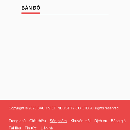
BẢN ĐỒ
Copyright © 2026 BACH VIET INDUSTRY CO.,LTD. All rights reserved.
Trang chủ
Giới thiệu
Sản phẩm
Khuyễn mãi
Dịch vụ
Bảng giá
Tài liệu
Tin tức
Liên hệ