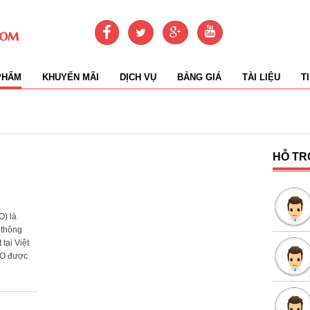
PHẨM
KHUYẾN MÃI
DỊCH VỤ
BẢNG GIÁ
TÀI LIỆU
T
HỖ TR
) là
 thông
tại Việt
O được