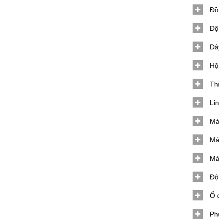
Đồ
Độ
Dâ
Hộ
Thi
Lin
Má
Má
Má
Độ
Ổ 
Ph