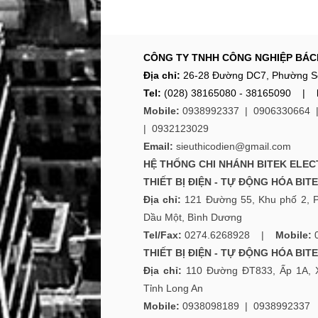
CÔNG TY TNHH CÔNG NGHIỆP BÁCH
Địa chỉ:
26-28 Đường DC7, Phường S
Tel:
(028) 38165080 - 38165090 |
Mobile:
0938992337 |
0906330664
|
0932123029
Email:
sieuthicodien@gmail.com
HỆ THỐNG CHI NHÁNH
BITEK ELEC
THIẾT BỊ ĐIỆN - TỰ ĐỘNG HÓA BIT
Địa chỉ:
121 Đường 55, Khu phố 2, 
Dầu Một, Bình Dương
Tel/Fax:
0274.6268928 |
Mobile:
THIẾT BỊ ĐIỆN - TỰ ĐỘNG HÓA BIT
Địa chỉ:
110 Đường ĐT833, Ấp 1A, 
Tỉnh Long An
Mobile:
0938098189
|
0938992337