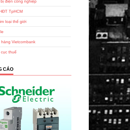
 bị điện công nghiệp
KHĐT TpHCM
im loại thế giới
le
 hàng Vietcombank
 cục thuế
G CÁO