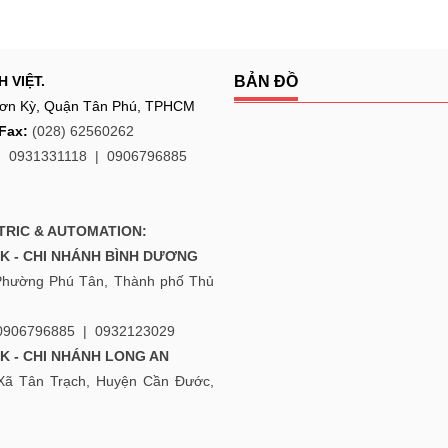
 VIỆT.
BẢN ĐỒ
ơn Kỳ, Quận Tân Phú, TPHCM
Fax:
(028) 62560262
|
0931331118
|
0906796885
TRIC & AUTOMATION:
EK - CHI NHÁNH BÌNH DƯƠNG
Phường Phú Tân, Thành phố Thủ
0906796885
|
0932123029
EK - CHI NHÁNH LONG AN
Xã Tân Trạch, Huyện Cần Đước,