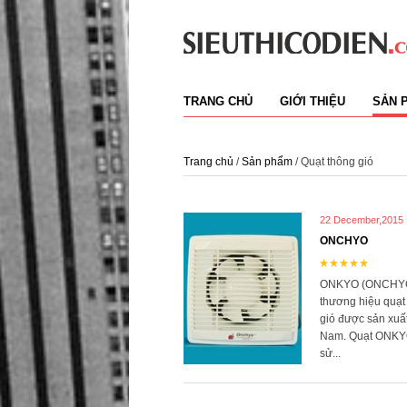
TRANG CHỦ
GIỚI THIỆU
SẢN 
Trang chủ
/
Sản phẩm
/ Quạt thông gió
22 December,2015
ONCHYO
ONKYO (ONCHYO
thương hiệu quạt
gió được sản xuất 
Nam. Quạt ONKY
sử...