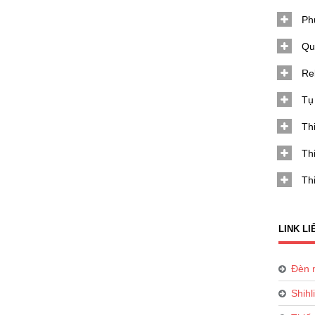
Ph
Qu
Re
Tụ
Th
Thi
Thi
LINK LI
Đèn 
Shihl