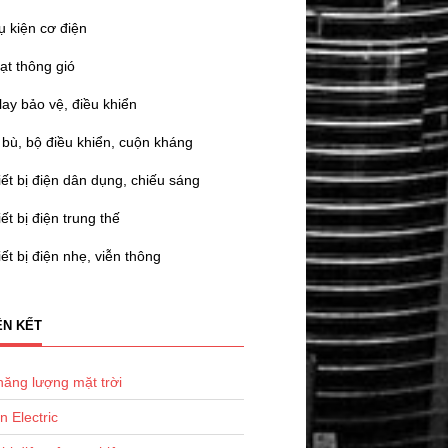
ụ kiện cơ điện
ạt thông gió
lay bảo vệ, điều khiển
 bù, bộ điều khiển, cuộn kháng
iết bị điện dân dụng, chiếu sáng
ết bị điện trung thế
ết bị điện nhẹ, viễn thông
ÊN KẾT
năng lượng mặt trời
in Electric