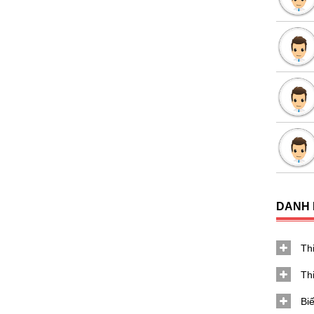
DANH
Thi
Th
Bi